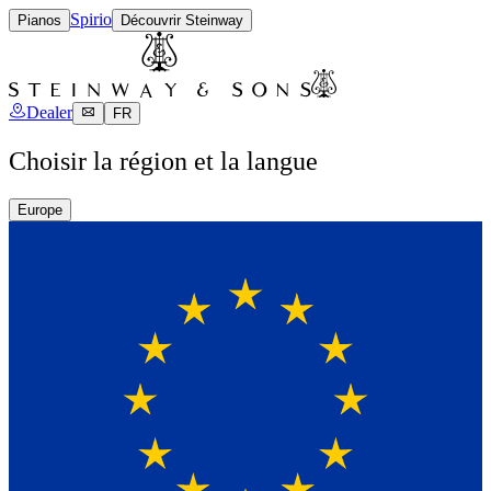
Spirio
Pianos
Découvrir Steinway
Dealer
FR
Choisir la région et la langue
Europe