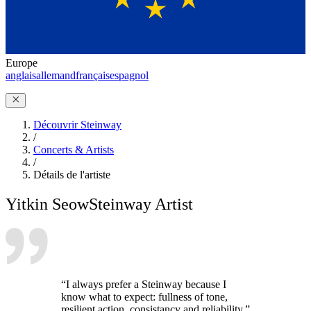
Europe
anglais
allemand
français
espagnol
Découvrir Steinway
/
Concerts & Artists
/
Détails de l'artiste
Yitkin Seow
Steinway Artist
“I always prefer a Steinway because I
know what to expect: fullness of tone,
resilient action, consistancy and reliability.”