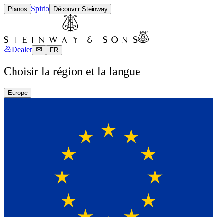
Spirio
Pianos
Découvrir Steinway
Dealer
FR
Choisir la région et la langue
Europe