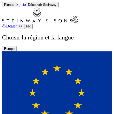
Spirio
Pianos
Découvrir Steinway
Dealer
FR
Choisir la région et la langue
Europe