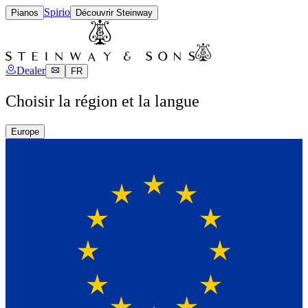
Spirio
Pianos
Découvrir Steinway
Dealer
FR
Choisir la région et la langue
Europe