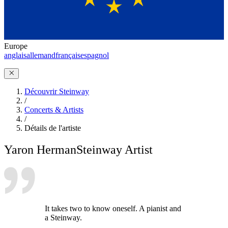
Europe
anglais
allemand
français
espagnol
Découvrir Steinway
/
Concerts & Artists
/
Détails de l'artiste
Yaron Herman
Steinway Artist
It takes two to know oneself. A pianist and
a Steinway.