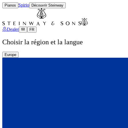
Spirio
Pianos
Découvrir Steinway
Dealer
FR
Choisir la région et la langue
Europe