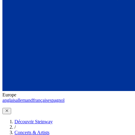
Europe
anglais
allemand
français
espagnol
Découvrir Steinway
/
Concerts & Artists