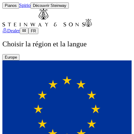
Spirio
Pianos
Découvrir Steinway
Dealer
FR
Choisir la région et la langue
Europe