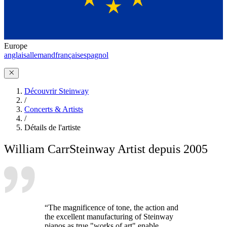
Europe
anglais
allemand
français
espagnol
Découvrir Steinway
/
Concerts & Artists
/
Détails de l'artiste
William Carr
Steinway Artist depuis 2005
“The magnificence of tone, the action and
the excellent manufacturing of Steinway
pianos as true "works of art" enable