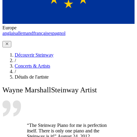
Europe
anglais
allemand
français
espagnol
Découvrir Steinway
/
Concerts & Artists
/
Détails de l'artiste
Wayne Marshall
Steinway Artist
“The Steinway Piano for me is perfection
itself. There is only one piano and the
Steinway is it!" August 24, 2012