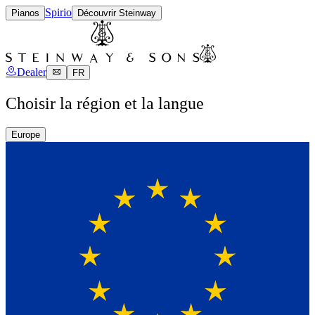
Spirio
Pianos
Découvrir Steinway
Dealer
FR
Choisir la région et la langue
Europe