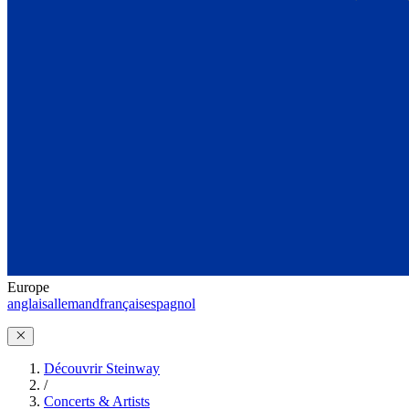
Europe
anglais
allemand
français
espagnol
Découvrir Steinway
/
Concerts & Artists