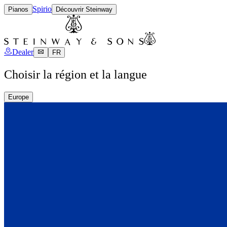
Spirio
Pianos
Découvrir Steinway
Dealer
FR
Choisir la région et la langue
Europe