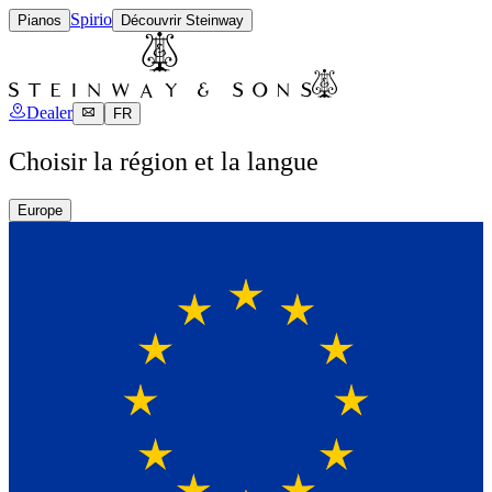
Spirio
Pianos
Découvrir Steinway
Dealer
FR
Choisir la région et la langue
Europe