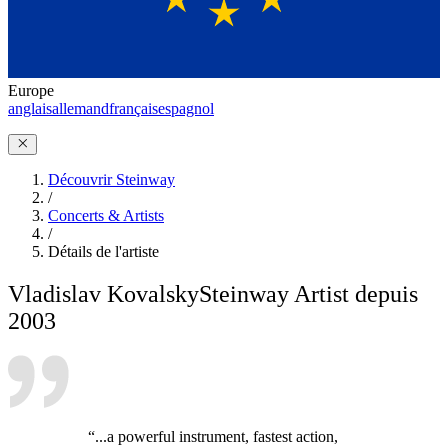
Europe
anglais
allemand
français
espagnol
Découvrir Steinway
/
Concerts & Artists
/
Détails de l'artiste
Vladislav Kovalsky
Steinway Artist depuis
2003
“...a powerful instrument, fastest action,