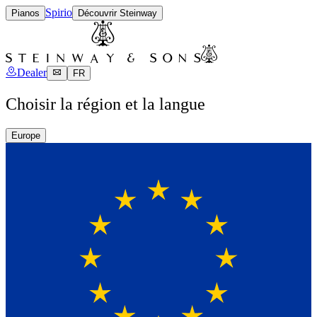
Spirio
Pianos
Découvrir Steinway
Dealer
FR
Choisir la région et la langue
Europe