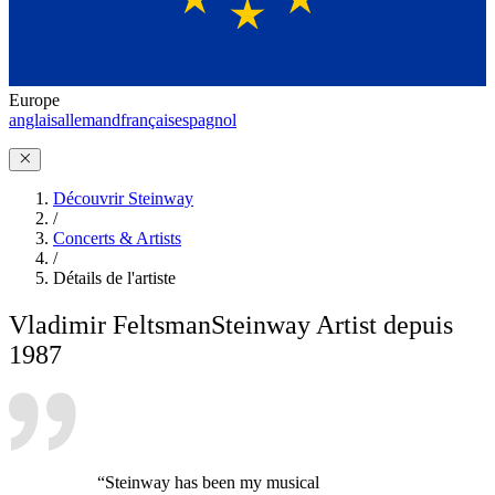
Europe
anglais
allemand
français
espagnol
Découvrir Steinway
/
Concerts & Artists
/
Détails de l'artiste
Vladimir Feltsman
Steinway Artist depuis
1987
“Steinway has been my musical