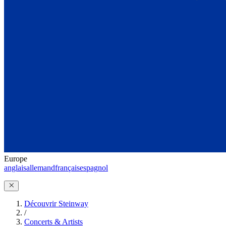
Europe
anglais
allemand
français
espagnol
Découvrir Steinway
/
Concerts & Artists