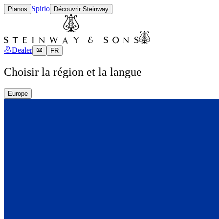
Spirio
Pianos
Découvrir Steinway
Dealer
FR
Choisir la région et la langue
Europe