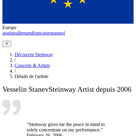
Europe
anglais
allemand
français
espagnol
Découvrir Steinway
/
Concerts & Artists
/
Détails de l'artiste
Vesselin Stanev
Steinway Artist depuis 2006
“Steinway gives me the peace in mind to
solely concentrate on my performance.”
February 26, 2006