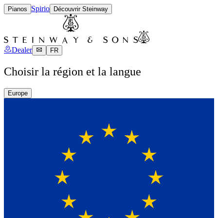
Spirio
Pianos
Découvrir Steinway
Dealer
FR
Choisir la région et la langue
Europe