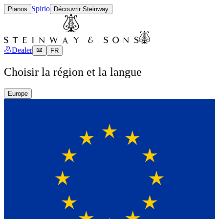
Spirio
Pianos
Découvrir Steinway
Dealer
FR
Choisir la région et la langue
Europe