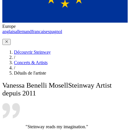
Europe
anglais
allemand
français
espagnol
Découvrir Steinway
/
Concerts & Artists
/
Détails de l'artiste
Vanessa Benelli Mosell
Steinway Artist
depuis 2011
"Steinway reads my imagination."