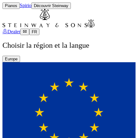
Spirio
Pianos
Découvrir Steinway
Dealer
FR
Choisir la région et la langue
Europe