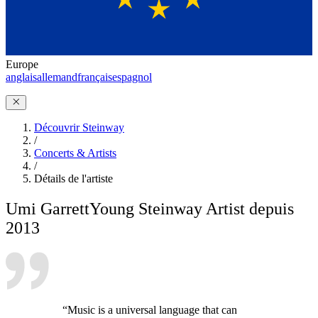
Europe
anglais
allemand
français
espagnol
Découvrir Steinway
/
Concerts & Artists
/
Détails de l'artiste
Umi Garrett
Young Steinway Artist depuis
2013
“Music is a universal language that can