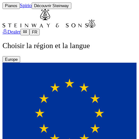
Spirio
Pianos
Découvrir Steinway
Dealer
FR
Choisir la région et la langue
Europe