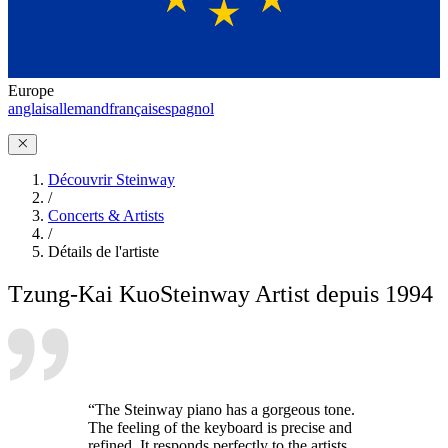
Europe
anglais
allemand
français
espagnol
Découvrir Steinway
/
Concerts & Artists
/
Détails de l'artiste
Tzung-Kai Kuo
Steinway Artist depuis 1994
“The Steinway piano has a gorgeous tone.
The feeling of the keyboard is precise and
refined. It responds perfectly to the artists