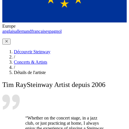
Europe
anglais
allemand
français
espagnol
Découvrir Steinway
/
Concerts & Artists
/
Détails de l'artiste
Tim Ray
Steinway Artist depuis 2006
“Whether on the concert stage, in a jazz
club, or just practicing at home, I always
enjoy the experience of playing a Steinway