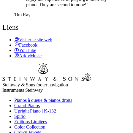
piano. They are second to none!"
Tim Ray
Liens
Visiter le site web
Facebook
YouTube
ArkivMusic
Steinway & Sons footer navigation
Instruments Steinway
Pianos à queue & pianos droits
Grand Pianos
Upright Piano | K-132
Spirio
Editions Limitées
Color Collection
Crown Jewels