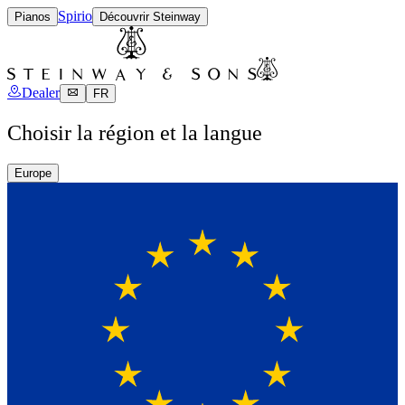
Spirio
Pianos
Découvrir Steinway
Dealer
FR
Choisir la région et la langue
Europe