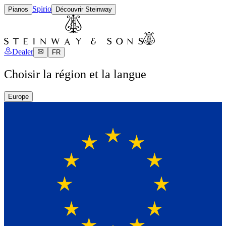
Spirio
Pianos
Découvrir Steinway
Dealer
FR
Choisir la région et la langue
Europe