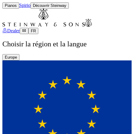
Spirio
Pianos
Découvrir Steinway
Dealer
FR
Choisir la région et la langue
Europe