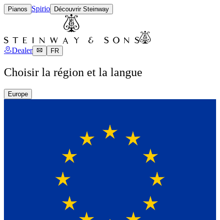
Spirio
Pianos
Découvrir Steinway
Dealer
FR
Choisir la région et la langue
Europe