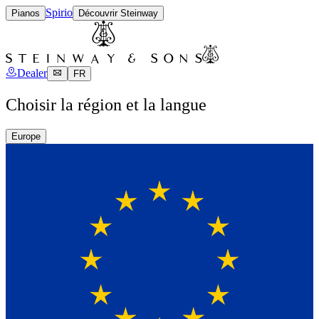
Spirio
Pianos
Découvrir Steinway
Dealer
FR
Choisir la région et la langue
Europe