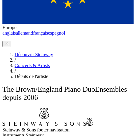
Europe
anglais
allemand
français
espagnol
Découvrir Steinway
/
Concerts & Artists
/
Détails de l'artiste
The Brown/England Piano Duo
Ensembles
depuis 2006
Steinway & Sons footer navigation
Instruments Steinway