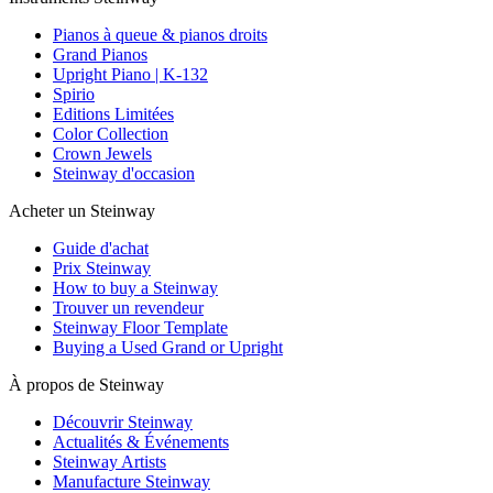
Pianos à queue & pianos droits
Grand Pianos
Upright Piano | K-132
Spirio
Editions Limitées
Color Collection
Crown Jewels
Steinway d'occasion
Acheter un Steinway
Guide d'achat
Prix Steinway
How to buy a Steinway
Trouver un revendeur
Steinway Floor Template
Buying a Used Grand or Upright
À propos de Steinway
Découvrir Steinway
Actualités & Événements
Steinway Artists
Manufacture Steinway