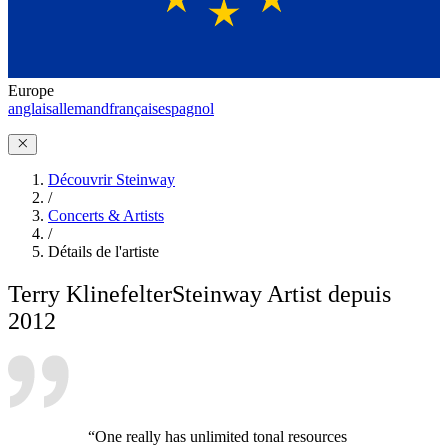
Europe
anglais
allemand
français
espagnol
Découvrir Steinway
/
Concerts & Artists
/
Détails de l'artiste
Terry Klinefelter
Steinway Artist depuis
2012
“One really has unlimited tonal resources