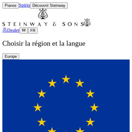
Spirio
Pianos
Découvrir Steinway
Dealer
FR
Choisir la région et la langue
Europe