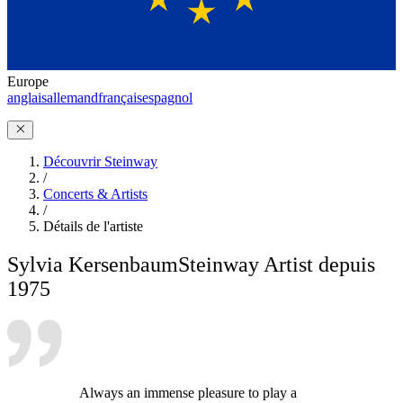
Europe
anglais
allemand
français
espagnol
Découvrir Steinway
/
Concerts & Artists
/
Détails de l'artiste
Sylvia Kersenbaum
Steinway Artist depuis
1975
Always an immense pleasure to play a