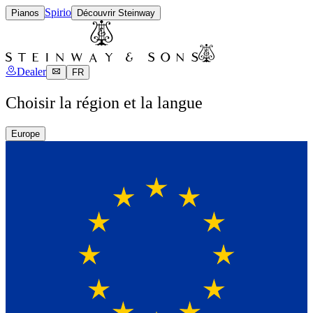
Spirio
Pianos
Découvrir Steinway
Dealer
FR
Choisir la région et la langue
Europe