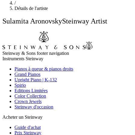
/
Détails de l'artiste
Sulamita Aronovsky
Steinway Artist
Steinway & Sons footer navigation
Instruments Steinway
Pianos à queue & pianos droits
Grand Pianos
Upright Piano | K-132
Spirio
Editions Limitées
Color Collection
Crown Jewels
Steinway d'occasion
Acheter un Steinway
Guide d'achat
Prix Steinway