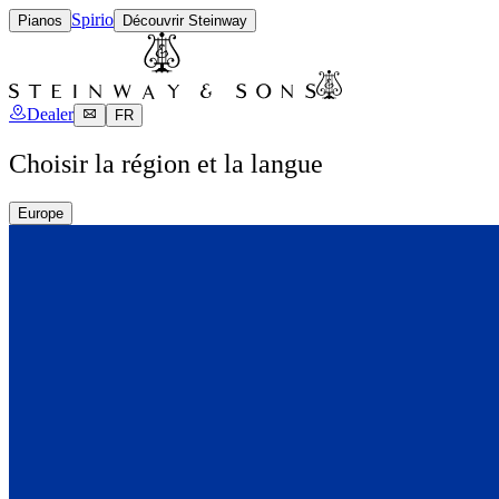
Spirio
Pianos
Découvrir Steinway
Dealer
FR
Choisir la région et la langue
Europe