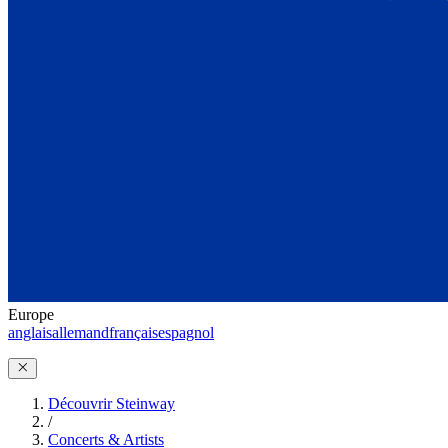
Europe
anglais
allemand
français
espagnol
Découvrir Steinway
/
Concerts & Artists