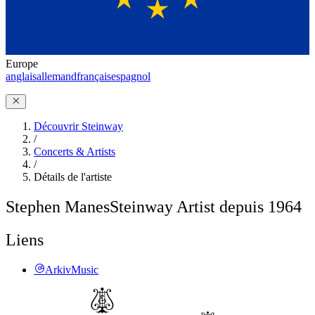
Europe
anglais
allemand
français
espagnol
Découvrir Steinway
/
Concerts & Artists
/
Détails de l'artiste
Stephen Manes
Steinway Artist depuis 1964
Liens
ArkivMusic