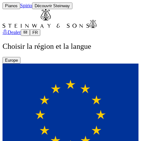
Spirio
Pianos
Découvrir Steinway
Dealer
FR
Choisir la région et la langue
Europe