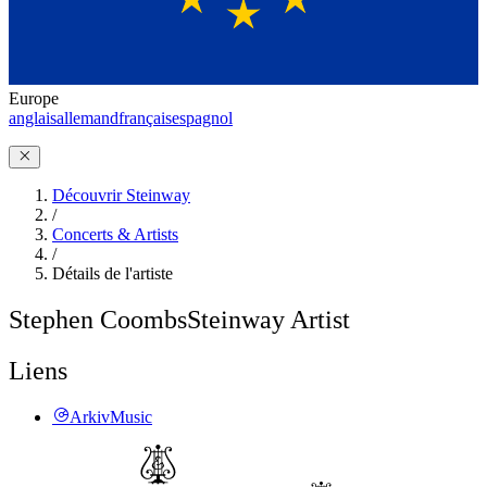
Europe
anglais
allemand
français
espagnol
Découvrir Steinway
/
Concerts & Artists
/
Détails de l'artiste
Stephen Coombs
Steinway Artist
Liens
ArkivMusic