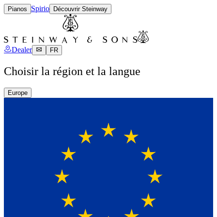
Spirio
Pianos
Découvrir Steinway
Dealer
FR
Choisir la région et la langue
Europe