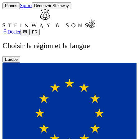
Spirio
Pianos
Découvrir Steinway
Dealer
FR
Choisir la région et la langue
Europe