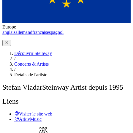
Europe
anglais
allemand
français
espagnol
Découvrir Steinway
/
Concerts & Artists
/
Détails de l'artiste
Stefan Vladar
Steinway Artist depuis 1995
Liens
Visiter le site web
ArkivMusic