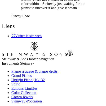
color within a Steinway just waiting for the
pianist to uncover it and give it breath.”
Stacey Rose
Liens
Visiter le site web
Steinway & Sons footer navigation
Instruments Steinway
Pianos à queue & pianos droits
Grand Pianos
Upright Piano | K-132
Spirio
Editions Limitées
Color Collection
Crown Jewels
Steinway d'occasion