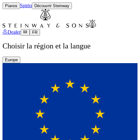
Spirio
Pianos
Découvrir Steinway
Dealer
FR
Choisir la région et la langue
Europe