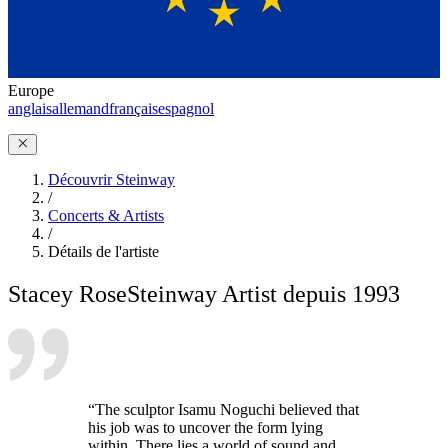
Europe
anglais
allemand
français
espagnol
Découvrir Steinway
/
Concerts & Artists
/
Détails de l'artiste
Stacey Rose
Steinway Artist depuis 1993
“The sculptor Isamu Noguchi believed that
his job was to uncover the form lying
within. There lies a world of sound and