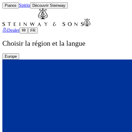
Spirio
Pianos
Découvrir Steinway
Dealer
FR
Choisir la région et la langue
Europe