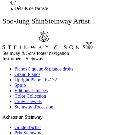
/
Détails de l'artiste
Soo-Jung Shin
Steinway Artist
Steinway & Sons footer navigation
Instruments Steinway
Pianos à queue & pianos droits
Grand Pianos
Upright Piano | K-132
Spirio
Editions Limitées
Color Collection
Crown Jewels
Steinway d'occasion
Acheter un Steinway
Guide d'achat
Prix Steinway