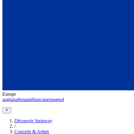
Europe
anglais
allemand
français
espagnol
Découvrir Steinway
/
Concerts & Artists