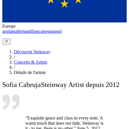
Europe
anglais
allemand
français
espagnol
Découvrir Steinway
/
Concerts & Artists
/
Détails de l'artiste
Sofia Cabruja
Steinway Artist depuis 2012
“Exquisite grace and class in every note. A
warm touch that does not fade. Steinway is
it - to me, there is no other.” June 5, 2012