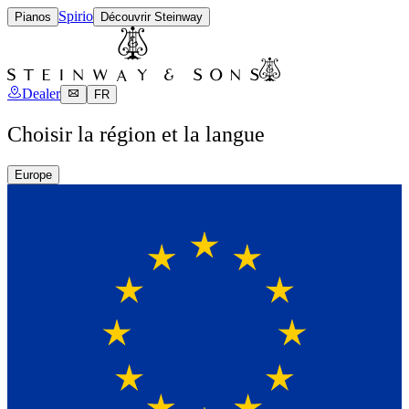
Spirio
Pianos
Découvrir Steinway
Dealer
FR
Choisir la région et la langue
Europe