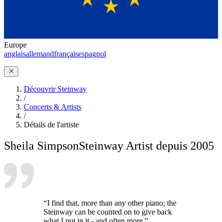
Europe
anglais
allemand
français
espagnol
Découvrir Steinway
/
Concerts & Artists
/
Détails de l'artiste
Sheila Simpson
Steinway Artist depuis 2005
“I find that, more than any other piano; the
Steinway can be counted on to give back
what I put in it - and often more.”