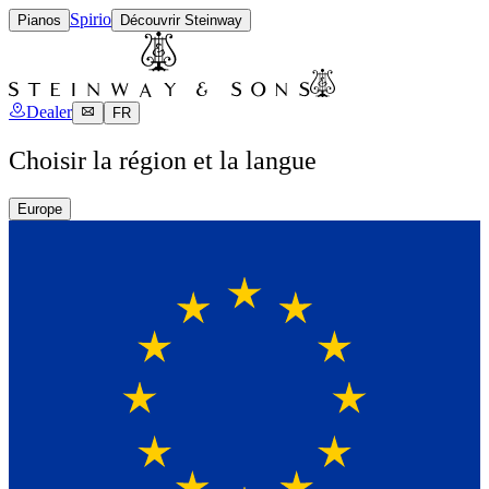
Spirio
Pianos
Découvrir Steinway
Dealer
FR
Choisir la région et la langue
Europe