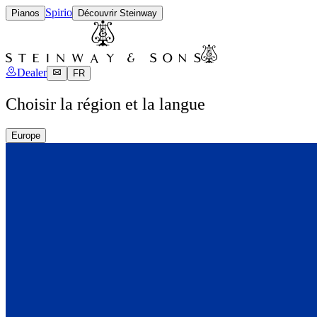
Spirio
Pianos
Découvrir Steinway
Dealer
FR
Choisir la région et la langue
Europe