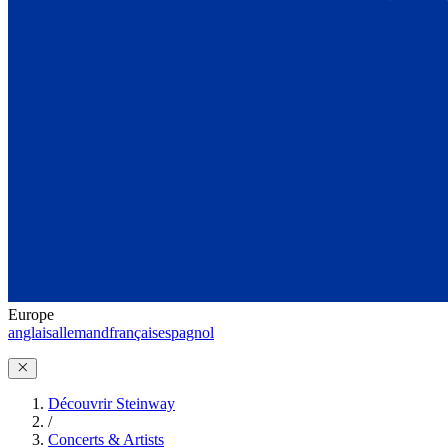
Europe
anglais
allemand
français
espagnol
Découvrir Steinway
/
Concerts & Artists