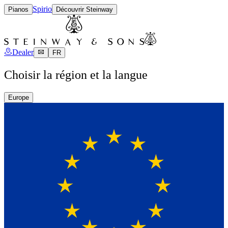
Spirio
Pianos
Découvrir Steinway
Dealer
FR
Choisir la région et la langue
Europe