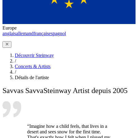
Europe
anglais
allemand
français
espagnol
Découvrir Steinway
/
Concerts & Artists
/
Détails de l'artiste
Savvas Savva
Steinway Artist depuis 2005
“Imagine how a child feels, that lives in a
desert and sees snow for the first time.
That's exactly how I felt when I played my