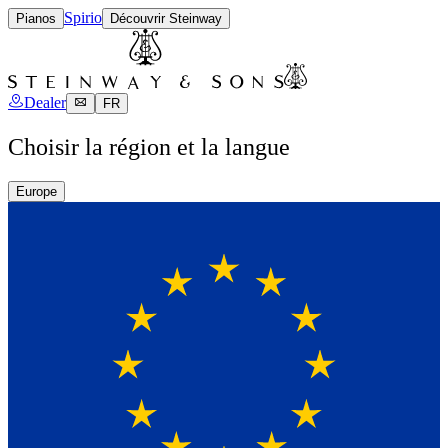
Spirio
Pianos
Découvrir Steinway
Dealer
FR
Choisir la région et la langue
Europe