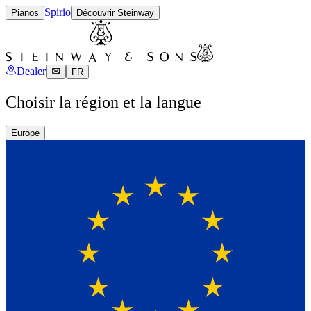
Spirio
Pianos
Découvrir Steinway
Dealer
FR
Choisir la région et la langue
Europe