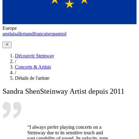
Europe
anglais
allemand
français
espagnol
Découvrir Steinway
/
Concerts & Artists
/
Détails de l'artiste
Sandra Shen
Steinway Artist depuis 2011
“I always prefer playing concerts on a
Steinway due to its sensitive touch and
vast capability of sound. Its velocity, tone,