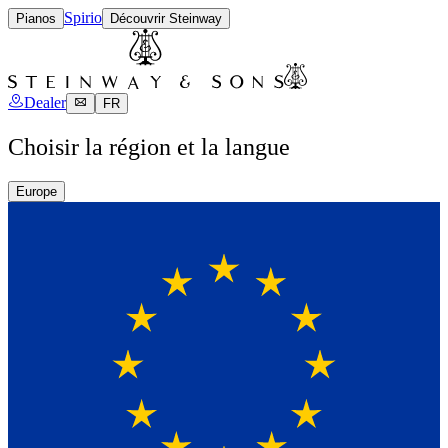
Spirio
Pianos
Découvrir Steinway
Dealer
FR
Choisir la région et la langue
Europe