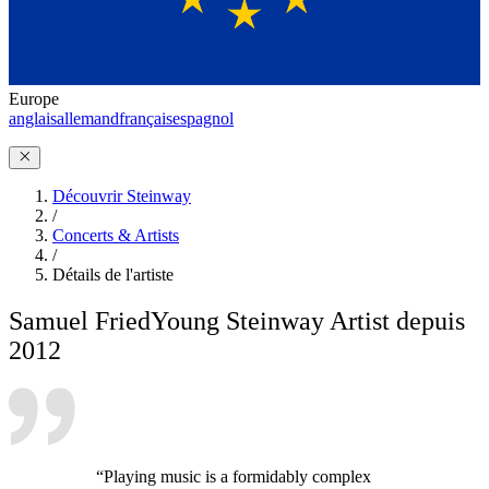
Europe
anglais
allemand
français
espagnol
Découvrir Steinway
/
Concerts & Artists
/
Détails de l'artiste
Samuel Fried
Young Steinway Artist depuis
2012
“Playing music is a formidably complex