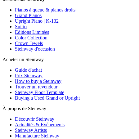
Pianos à queue & pianos droits
Grand Pianos
Upright Piano | K-132
Spirio
Editions Limitées
Color Collection
Crown Jewels
Steinway d'occasion
Acheter un Steinway
Guide d'achat
Prix Steinway
How to buy a Steinway
Trouver un revendeur
Steinway Floor Template
Buying a Used Grand or Upright
À propos de Steinway
Découvrir Steinway
Actualités & Événements
Steinway Artists
Manufacture Steinway