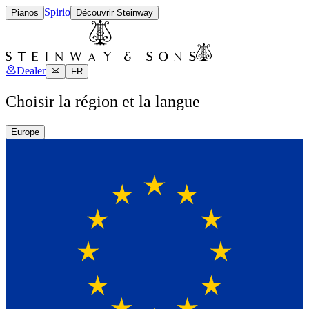
Spirio
Pianos
Découvrir Steinway
Dealer
FR
Choisir la région et la langue
Europe