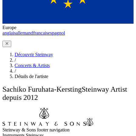
Europe
anglais
allemand
français
espagnol
Découvrir Steinway
/
Concerts & Artists
/
Détails de l'artiste
Sachiko Furuhata-Kersting
Steinway Artist
depuis 2012
Steinway & Sons footer navigation
Instruments Steinway