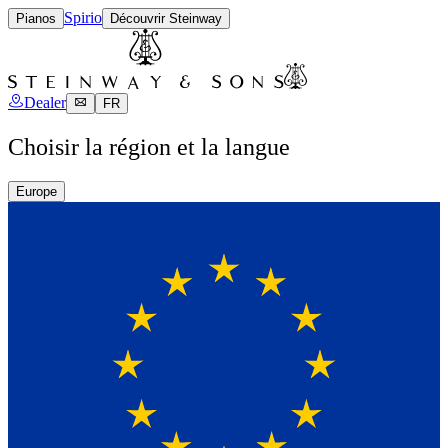
Spirio
Pianos
Découvrir Steinway
Dealer
FR
Choisir la région et la langue
Europe