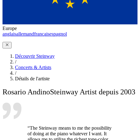
Europe
anglais
allemand
français
espagnol
Découvrir Steinway
/
Concerts & Artists
/
Détails de l'artiste
Rosario Andino
Steinway Artist depuis 2003
“The Steinway means to me the possibility
of doing at the piano whatever I want. It
allows me to utilize the richest tone-color