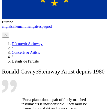
Europe
anglais
allemand
français
espagnol
Découvrir Steinway
/
Concerts & Artists
/
Détails de l'artiste
Ronald Cavaye
Steinway Artist depuis 1980
“For a piano-duo, a pair of finely matched
instruments is indispensable. They must be
pianos for a soloist and pianos for an