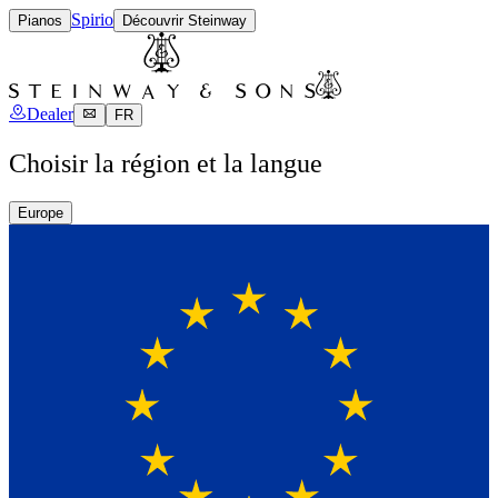
Spirio
Pianos
Découvrir Steinway
Dealer
FR
Choisir la région et la langue
Europe