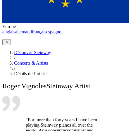
Europe
anglais
allemand
français
espagnol
Découvrir Steinway
/
Concerts & Artists
/
Détails de l'artiste
Roger Vignoles
Steinway Artist
“For more than forty years I have been
playing Steinway pianos all over the
world. As a concert accompainst and