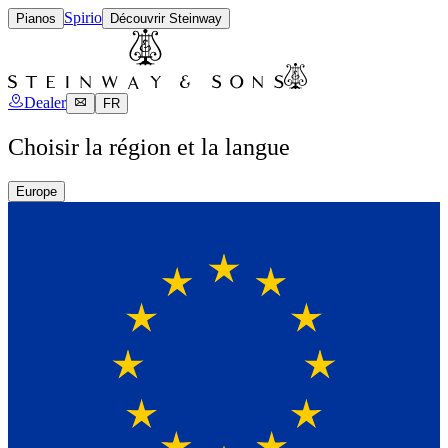
Spirio
Pianos
Découvrir Steinway
Dealer
FR
Choisir la région et la langue
Europe