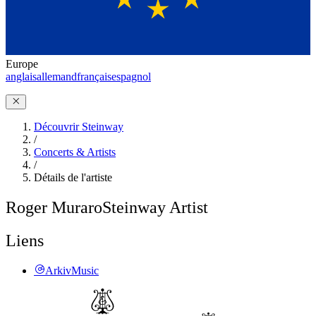
Europe
anglais
allemand
français
espagnol
Découvrir Steinway
/
Concerts & Artists
/
Détails de l'artiste
Roger Muraro
Steinway Artist
Liens
ArkivMusic