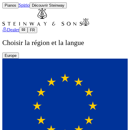
Spirio
Pianos
Découvrir Steinway
Dealer
FR
Choisir la région et la langue
Europe