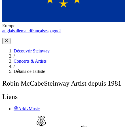
Europe
anglais
allemand
français
espagnol
Découvrir Steinway
/
Concerts & Artists
/
Détails de l'artiste
Robin McCabe
Steinway Artist depuis 1981
Liens
ArkivMusic