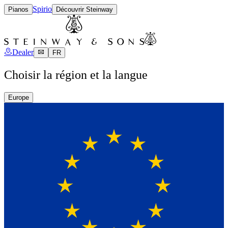
Spirio
Pianos
Découvrir Steinway
Dealer
FR
Choisir la région et la langue
Europe