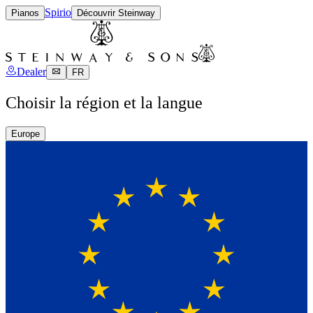
Spirio
Pianos
Découvrir Steinway
Dealer
FR
Choisir la région et la langue
Europe