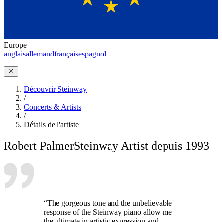
Europe
anglais
allemand
français
espagnol
Découvrir Steinway
/
Concerts & Artists
/
Détails de l'artiste
Robert Palmer
Steinway Artist depuis 1993
“The gorgeous tone and the unbelievable
response of the Steinway piano allow me
the ultimate in artistic expression and