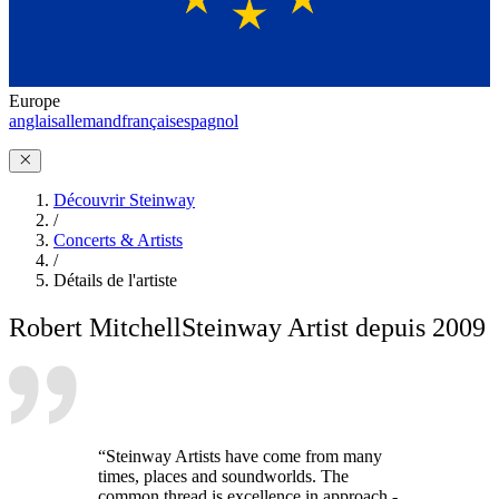
Europe
anglais
allemand
français
espagnol
Découvrir Steinway
/
Concerts & Artists
/
Détails de l'artiste
Robert Mitchell
Steinway Artist depuis 2009
“Steinway Artists have come from many
times, places and soundworlds. The
common thread is excellence in approach -