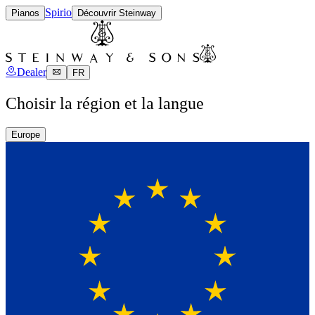
Spirio
Pianos
Découvrir Steinway
Dealer
FR
Choisir la région et la langue
Europe