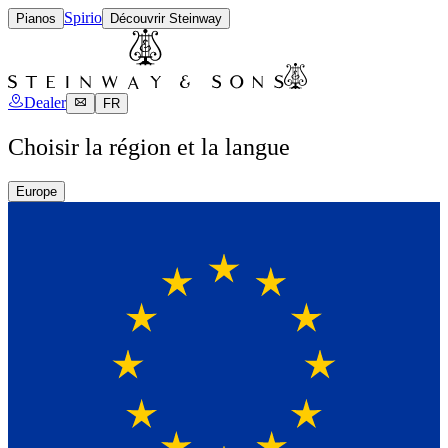
Spirio
Pianos
Découvrir Steinway
Dealer
FR
Choisir la région et la langue
Europe