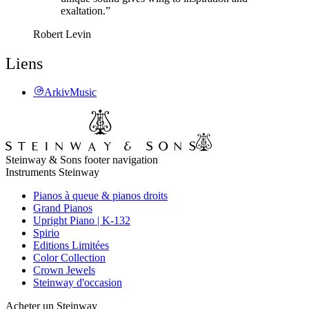
exaltation.”
Robert Levin
Liens
ArkivMusic
Steinway & Sons footer navigation
Instruments Steinway
Pianos à queue & pianos droits
Grand Pianos
Upright Piano | K-132
Spirio
Editions Limitées
Color Collection
Crown Jewels
Steinway d'occasion
Acheter un Steinway