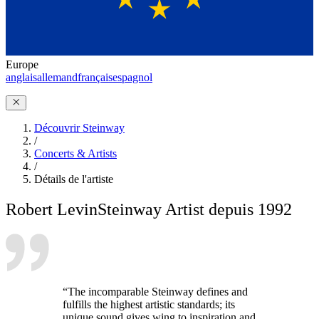
Europe
anglais
allemand
français
espagnol
Découvrir Steinway
/
Concerts & Artists
/
Détails de l'artiste
Robert Levin
Steinway Artist depuis 1992
“The incomparable Steinway defines and
fulfills the highest artistic standards; its
unique sound gives wing to inspiration and