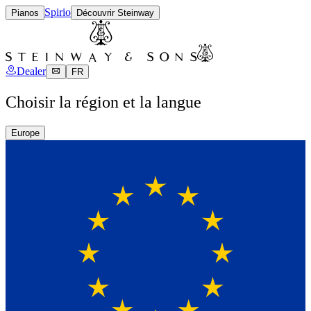
Spirio
Pianos
Découvrir Steinway
Dealer
FR
Choisir la région et la langue
Europe