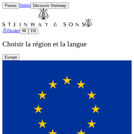
Spirio
Pianos
Découvrir Steinway
Dealer
FR
Choisir la région et la langue
Europe