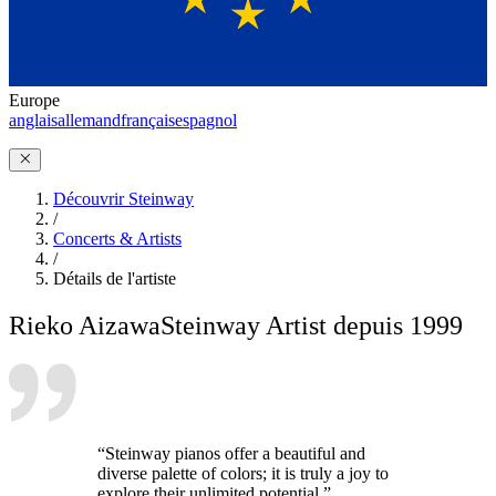
Europe
anglais
allemand
français
espagnol
Découvrir Steinway
/
Concerts & Artists
/
Détails de l'artiste
Rieko Aizawa
Steinway Artist depuis 1999
“Steinway pianos offer a beautiful and
diverse palette of colors; it is truly a joy to
explore their unlimited potential.”