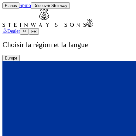
Spirio
Pianos
Découvrir Steinway
Dealer
FR
Choisir la région et la langue
Europe