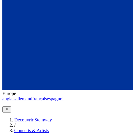
Europe
anglais
allemand
français
espagnol
Découvrir Steinway
/
Concerts & Artists