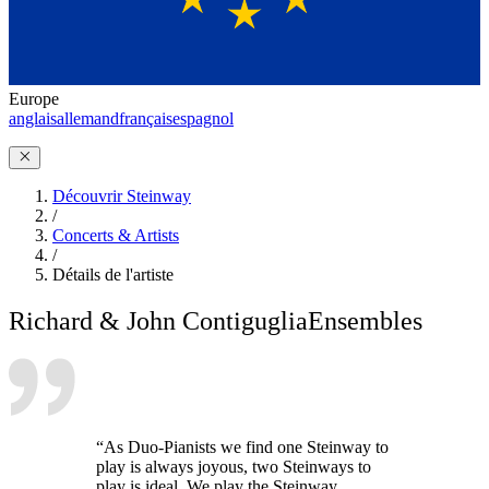
Europe
anglais
allemand
français
espagnol
Découvrir Steinway
/
Concerts & Artists
/
Détails de l'artiste
Richard & John Contiguglia
Ensembles
“As Duo-Pianists we find one Steinway to
play is always joyous, two Steinways to
play is ideal. We play the Steinway