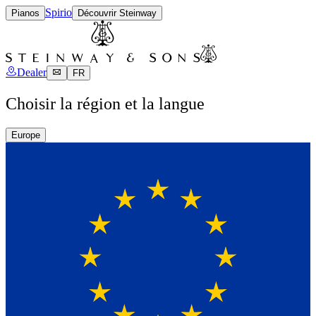
Spirio
Pianos
Découvrir Steinway
Dealer
FR
Choisir la région et la langue
Europe