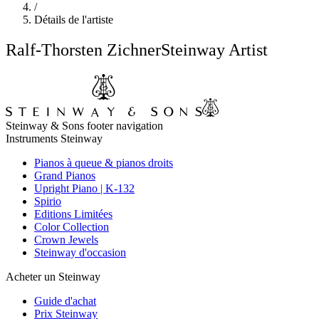
/
Détails de l'artiste
Ralf-Thorsten Zichner
Steinway Artist
Steinway & Sons footer navigation
Instruments Steinway
Pianos à queue & pianos droits
Grand Pianos
Upright Piano | K-132
Spirio
Editions Limitées
Color Collection
Crown Jewels
Steinway d'occasion
Acheter un Steinway
Guide d'achat
Prix Steinway