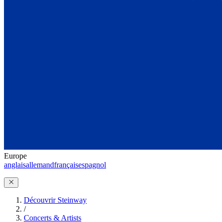
Europe
anglais
allemand
français
espagnol
Découvrir Steinway
/
Concerts & Artists