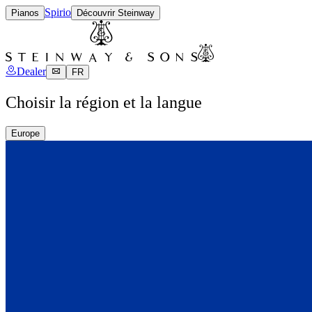
Spirio
Pianos
Découvrir Steinway
Dealer
FR
Choisir la région et la langue
Europe