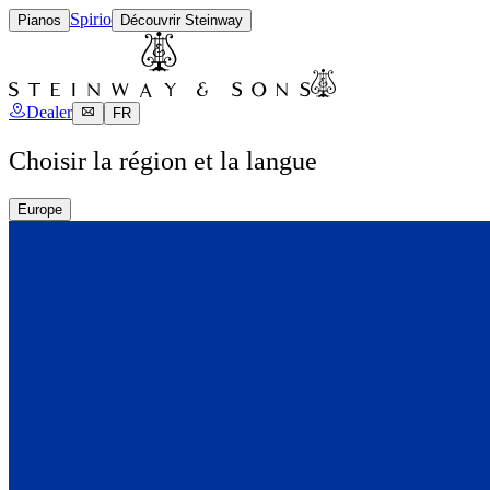
Spirio
Pianos
Découvrir Steinway
Dealer
FR
Choisir la région et la langue
Europe