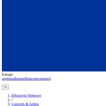
Europe
anglais
allemand
français
espagnol
Découvrir Steinway
/
Concerts & Artists