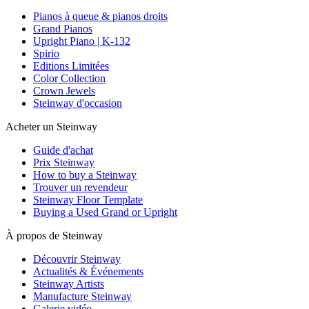
Pianos à queue & pianos droits
Grand Pianos
Upright Piano | K-132
Spirio
Editions Limitées
Color Collection
Crown Jewels
Steinway d'occasion
Acheter un Steinway
Guide d'achat
Prix Steinway
How to buy a Steinway
Trouver un revendeur
Steinway Floor Template
Buying a Used Grand or Upright
À propos de Steinway
Découvrir Steinway
Actualités & Événements
Steinway Artists
Manufacture Steinway
Galerie vidéo